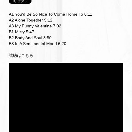
A1 You'd Be So Nice To Come Home To 6:11
A2 Alone Together 9:12
A3 My Funny Valentine 7:02
B1 Misty 5:47
B2 Body And Soul 8:50
B3 In A Sentimental Mood 6:20
試聴はこちら