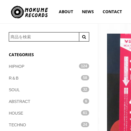
ABOUT
NEWS
CONTACT
CATEGORIES
HIPHOP
124
R＆B
58
SOUL
32
ABSTRACT
6
HOUSE
61
TECHNO
24