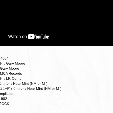
4084
Gary Moore
ary Moore
CA Records
：LP, Comp
：Near Mint (NM or M-)
ディション：Near Mint (NM or M-)
ilation
982
ROCK