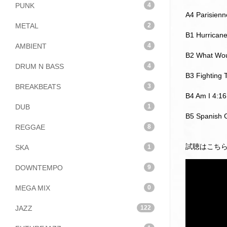
PUNK
4
A4 Parisien
METAL
2
B1 Hurricane
AMBIENT
4
B2 What Wou
DRUM N BASS
4
B3 Fighting 
BREAKBEATS
3
B4 Am I 4:16
DUB
1
B5 Spanish G
REGGAE
8
試聴はこち
SKA
1
DOWNTEMPO
9
MEGA MIX
0
JAZZ
122