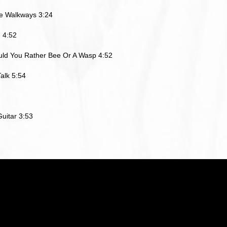
ne Walkways 3:24
 4:52
ld You Rather Bee Or A Wasp 4:52
Talk 5:54
uitar 3:53
ら