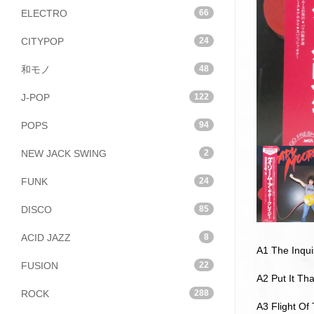
ELECTRO
66
CITYPOP
24
和モノ
48
J-POP
122
POPS
94
NEW JACK SWING
2
FUNK
24
DISCO
85
ACID JAZZ
8
A1 The Inqui
FUSION
22
A2 Put It Th
ROCK
288
A3 Flight O