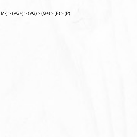
M-)＞(VG+)＞(VG)＞(G+)＞(F)＞(P)