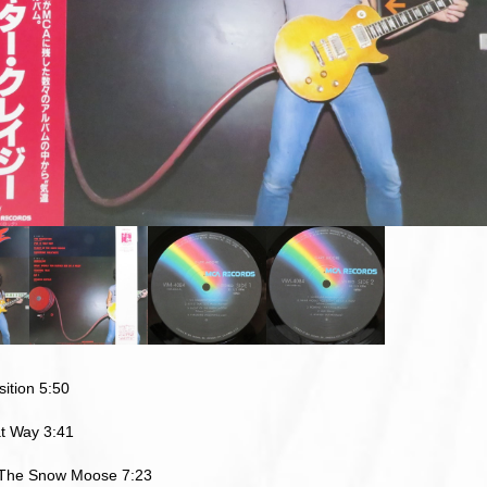
sition 5:50
at Way 3:41
f The Snow Moose 7:23