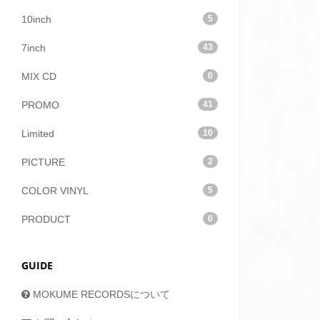
10inch
5
7inch
43
MIX CD
0
PROMO
41
Limited
10
PICTURE
2
COLOR VINYL
5
PRODUCT
0
GUIDE
MOKUME RECORDSについて