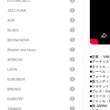
FUTUREJAZZ
1
JAZZ-FUNK
1
AOR
3
BLUES
1
BOSSA NOVA
6
Rhythm and blues
7
■型番 ：VIM-
AFRICAN
1
■アーティスト：
■タイトル ：G
LATIN
5
■レーベル ：M
■フォーマット
EUROBEAT
5
■盤コンディション
■ジャケットコン
BREAKS
3
■プレス：Comp
■リリース：1
DUBSTEP
0
■ジャンル：
■国:JAPAN
TRANCE
7