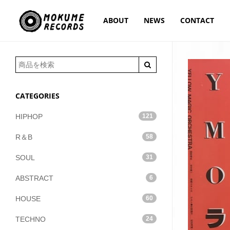
ABOUT
NEWS
CONTACT
CATEGORIES
HIPHOP
121
R＆B
58
SOUL
31
ABSTRACT
6
HOUSE
60
TECHNO
24