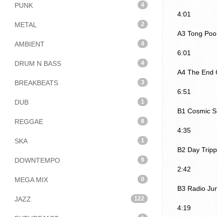
PUNK
4
4:01
METAL
2
A3 Tong Poo
AMBIENT
4
6:01
DRUM N BASS
4
A4 The End 
BREAKBEATS
3
6:51
DUB
1
B1 Cosmic Su
REGGAE
8
4:35
SKA
1
B2 Day Tripp
DOWNTEMPO
9
2:42
MEGA MIX
0
B3 Radio Ju
JAZZ
122
4:19