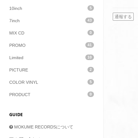
10inch
5
通報する
7inch
43
MIX CD
0
PROMO
41
Limited
10
PICTURE
2
COLOR VINYL
5
PRODUCT
0
GUIDE
MOKUME RECORDSについて