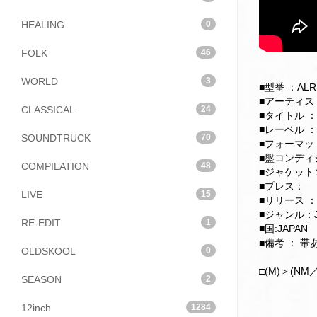
HEALING
0
FOLK
46
WORLD
3
■型番 ：ALR-
■アーティスト：Y
CLASSICAL
24
■タイトル ：Pu
■レーベル ：A
SOUNDTRUCK
70
■フォーマット：
■盤コンディション
COMPILATION
48
■ジャケットコン
■プレス：
LIVE
15
■リリース ：
■ジャンル：J
RE-EDIT
1
■国:JAPAN
■備考 ： 
OLDSKOOL
0
□(M)＞(NM／
SEASON
2
12inch
1284