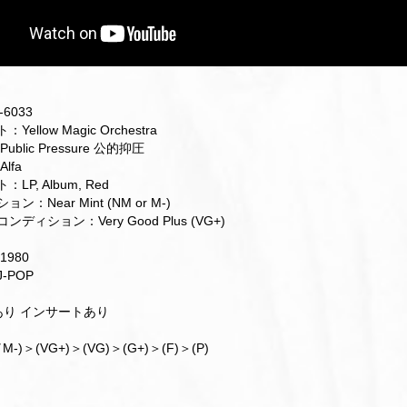
6033
ellow Magic Orchestra
blic Pressure 公的抑圧
lfa
LP, Album, Red
：Near Mint (NM or M-)
ディション：Very Good Plus (VG+)
1980
-POP
帯あり インサートあり
M-)＞(VG+)＞(VG)＞(G+)＞(F)＞(P)