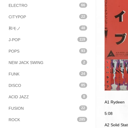
ELECTRO
66
CITYPOP
22
和モノ
48
J-POP
119
POPS
93
NEW JACK SWING
2
FUNK
24
DISCO
85
ACID JAZZ
8
A1 Rydeen
FUSION
22
5:08
ROCK
285
A2 Solid Stat