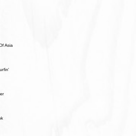
Of Asia
rfin'
er
nk