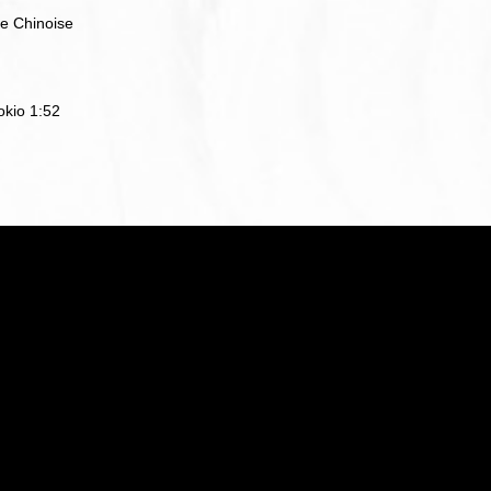
 Chinoise
okio 1:52
ら