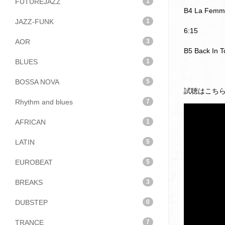
FUTUREJAZZ
1
B4 La Femme
JAZZ-FUNK
1
6:15
AOR
3
B5 Back In T
BLUES
1
BOSSA NOVA
5
試聴はこち
Rhythm and blues
7
AFRICAN
1
LATIN
5
EUROBEAT
5
BREAKS
3
DUBSTEP
0
TRANCE
7