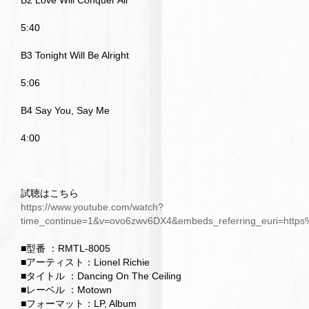
B2 Love Will Conquer All
5:40
B3 Tonight Will Be Alright
5:06
B4 Say You, Say Me
4:00
試聴はこちら
https://www.youtube.com/watch?
time_continue=1&v=ovo6zwv6DX4&embeds_referring_euri=ht
■型番 ：RMTL-8005
■アーティスト：Lionel Richie
■タイトル ：Dancing On The Ceiling
■レーベル ：Motown
■フォーマット：LP, Album