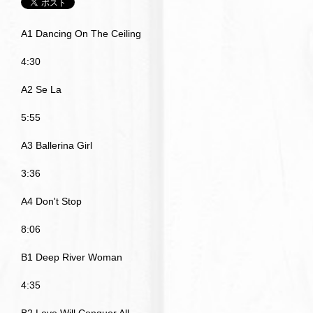
A1 Dancing On The Ceiling
4:30
A2 Se La
5:55
A3 Ballerina Girl
3:36
A4 Don't Stop
8:06
B1 Deep River Woman
4:35