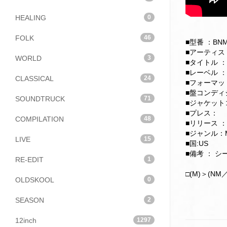
HEALING
0
FOLK
46
■型番 ：BNM-
■アーティスト：F
WORLD
3
■タイトル ：
■レーベル ：Bet
CLASSICAL
24
■フォーマット：
■盤コンディシ
SOUNDTRUCK
71
■ジャケットコ
■プレス：
COMPILATION
48
■リリース ：
■ジャンル：M
LIVE
15
■国:US
■備考 ： シ
RE-EDIT
1
□(M)＞(NM／
OLDSKOOL
0
SEASON
2
12inch
1297