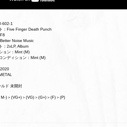
602-1
ive Finger Death Punch
F8
ter Noise Music
2xLP, Album
ョン：Mint (M)
ンディション：Mint (M)
2020
ETAL
ールド 未開封
M-)＞(VG+)＞(VG)＞(G+)＞(F)＞(P)