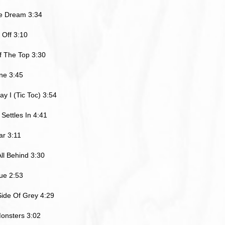
he Dream 3:34
t Off 3:10
f The Top 3:30
ne 3:45
y I (Tic Toc) 3:54
Settles In 4:41
ar 3:11
All Behind 3:30
ue 2:53
Side Of Grey 4:29
onsters 3:02