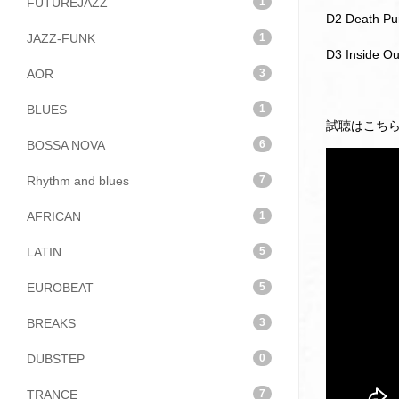
FUTUREJAZZ
1
D2 Death Pu
JAZZ-FUNK
1
D3 Inside Ou
AOR
3
BLUES
1
試聴はこち
BOSSA NOVA
6
Rhythm and blues
7
AFRICAN
1
LATIN
5
EUROBEAT
5
BREAKS
3
DUBSTEP
0
TRANCE
7