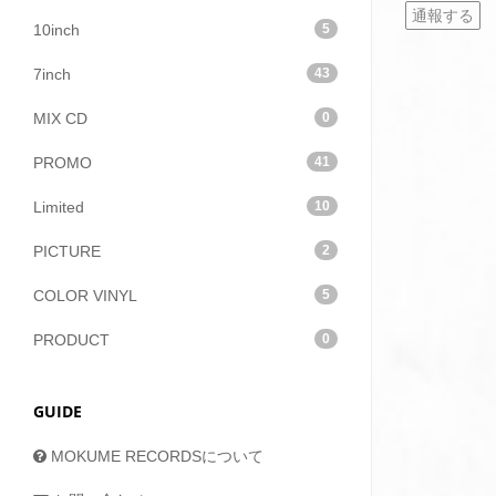
通報する
10inch
5
7inch
43
MIX CD
0
PROMO
41
Limited
10
PICTURE
2
COLOR VINYL
5
PRODUCT
0
GUIDE
MOKUME RECORDSについて