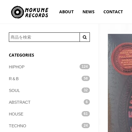
ABOUT
NEWS
CONTACT
CATEGORIES
HIPHOP
124
R＆B
58
SOUL
32
ABSTRACT
6
HOUSE
61
TECHNO
24