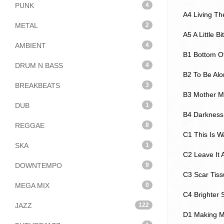
PUNK
4
A4 Living T
METAL
2
A5 A Little Bi
AMBIENT
4
B1 Bottom O
DRUM N BASS
4
B2 To Be Alo
BREAKBEATS
3
B3 Mother Ma
DUB
1
B4 Darkness 
REGGAE
8
C1 This Is W
SKA
1
C2 Leave It 
DOWNTEMPO
9
C3 Scar Tiss
MEGA MIX
0
C4 Brighter 
JAZZ
122
D1 Making M