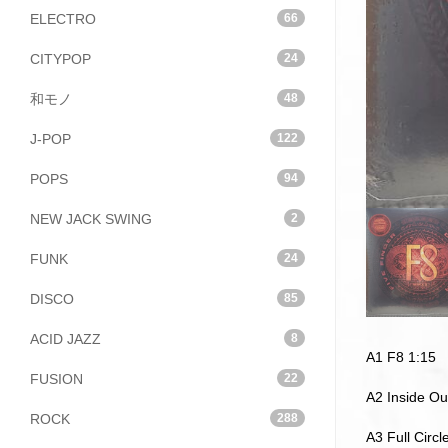
ELECTRO
66
CITYPOP
24
和モノ
48
J-POP
122
POPS
94
NEW JACK SWING
2
FUNK
24
DISCO
85
ACID JAZZ
8
A1 F8 1:15
FUSION
22
A2 Inside Ou
ROCK
288
A3 Full Circl