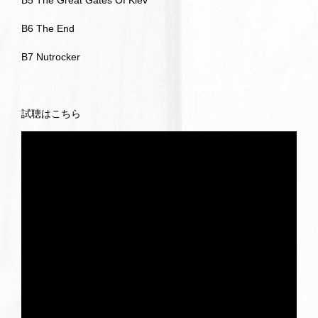
B5 The Great Gates Of Kiev
B6 The End
B7 Nutrocker
試聴はこちら