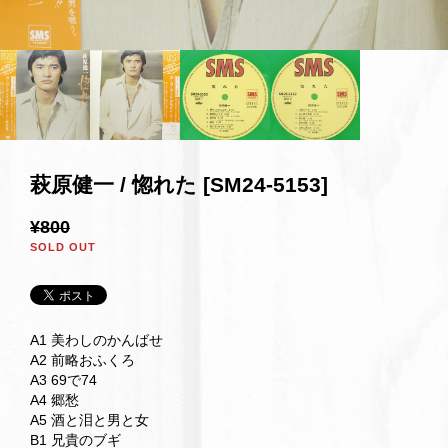
萩原健一 / 惚れた [SM24-5153]
¥800
SOLD OUT
A1 美わしのかんばせ
A2 前略おふくろ
A3 69で74
A4 郷愁
A5 酒と泪と男と女
B1 兄貴のブギ