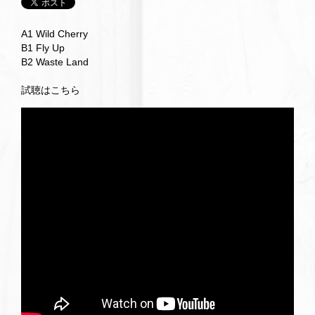
A1 Wild Cherry
B1 Fly Up
B2 Waste Land
試聴はこちら