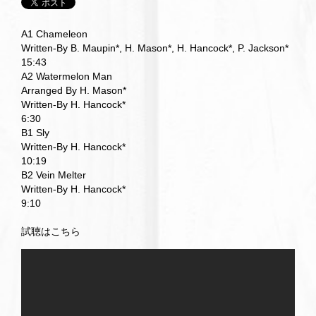
A1 Chameleon
Written-By B. Maupin*, H. Mason*, H. Hancock*, P. Jackson*
15:43
A2 Watermelon Man
Arranged By H. Mason*
Written-By H. Hancock*
6:30
B1 Sly
Written-By H. Hancock*
10:19
B2 Vein Melter
Written-By H. Hancock*
9:10
試聴はこちら