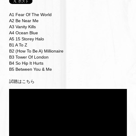
A1 Fear Of The World
A2 Be Near Me
A3 Vanity Kills
A4 Ocean Blue
A5 15 Storey Halo
B1 A To Z
B2 (How To Be A) Millionaire
B3 Tower Of London
B4 So Hip It Hurts
B5 Between You & Me
試聴はこちら