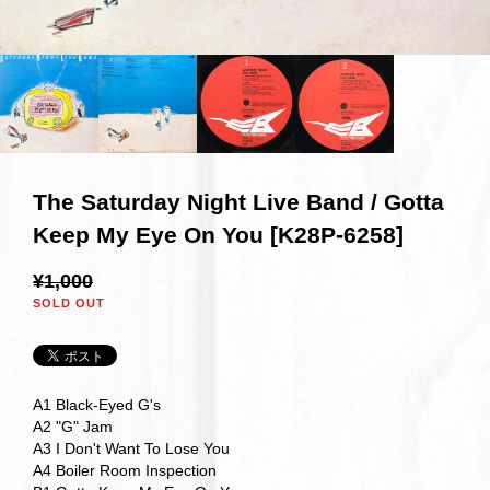
The Saturday Night Live Band / Gotta
Keep My Eye On You [K28P-6258]
¥1,000
SOLD OUT
A1 Black-Eyed G's
A2 "G" Jam
A3 I Don't Want To Lose You
A4 Boiler Room Inspection