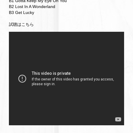
B1 Gotta Keep My Eye On You
B2 Lost In A Wonderland
B3 Get Lucky
試聴はこちら