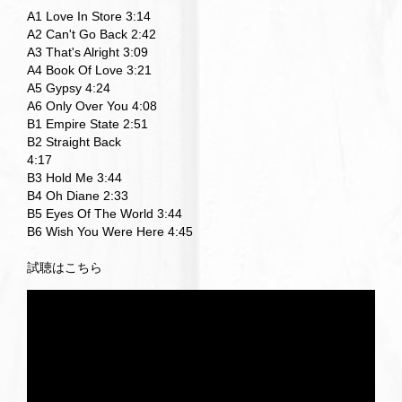
A1 Love In Store 3:14
A2 Can't Go Back 2:42
A3 That's Alright 3:09
A4 Book Of Love 3:21
A5 Gypsy 4:24
A6 Only Over You 4:08
B1 Empire State 2:51
B2 Straight Back
4:17
B3 Hold Me 3:44
B4 Oh Diane 2:33
B5 Eyes Of The World 3:44
B6 Wish You Were Here 4:45
試聴はこちら