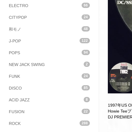
ELECTRO
66
CITYPOP
24
和モノ
48
J-POP
122
POPS
94
NEW JACK SWING
2
FUNK
24
DISCO
85
ACID JAZZ
8
1997年US OR
Howie Teeプ
FUSION
22
DJ PREMIE
ROCK
288