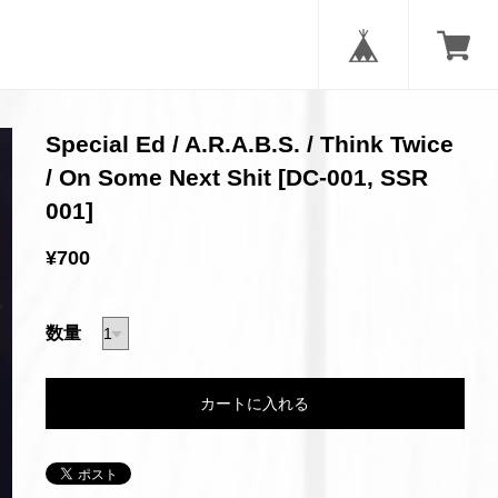
Special Ed / A.R.A.B.S. / Think Twice
/ On Some Next Shit [DC-001, SSR
001]
¥700
数量