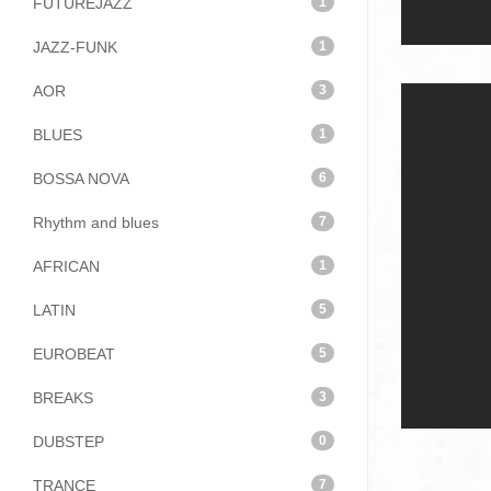
FUTUREJAZZ
1
JAZZ-FUNK
1
AOR
3
BLUES
1
BOSSA NOVA
6
Rhythm and blues
7
AFRICAN
1
LATIN
5
EUROBEAT
5
BREAKS
3
DUBSTEP
0
TRANCE
7