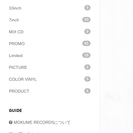
10inch
5
7inch
43
MIX CD
0
PROMO
41
Limited
10
PICTURE
2
COLOR VINYL
5
PRODUCT
0
GUIDE
MOKUME RECORDSについて