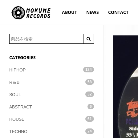
ABOUT
NEWS
CONTACT
CATEGORIES
HIPHOP
124
R＆B
58
SOUL
32
ABSTRACT
6
HOUSE
61
TECHNO
24