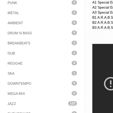
A1 Special E
PUNK
4
A2 Special E
A3 Special E
METAL
2
B1 A.R.A.B.S
B2 A.R.A.B.S
AMBIENT
4
B3 A.R.A.B.S
DRUM N BASS
4
BREAKBEATS
3
DUB
1
REGGAE
8
SKA
1
DOWNTEMPO
9
MEGA MIX
0
JAZZ
122