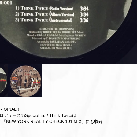
IGINAL!!
ロデュースのSpecial Ed / Think Twiceは
R 「NEW YORK REALITY CHECK 101 MIX」にも収録