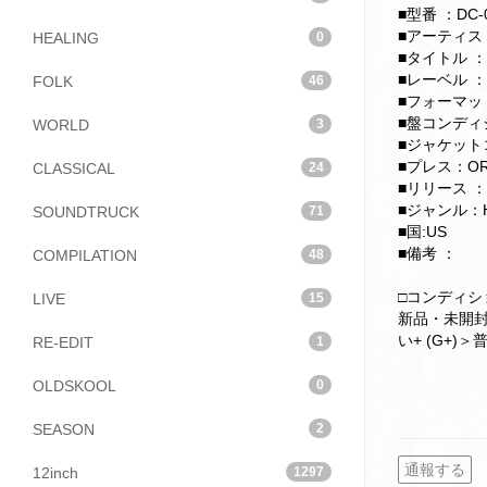
■型番 ：DC-0
■アーティスト：Sp
HEALING
0
■タイトル ：Thi
■レーベル ：Doll
FOLK
46
■フォーマット
■盤コンディショ
WORLD
3
■ジャケットコ
■プレス：ORI
CLASSICAL
24
■リリース ：
■ジャンル：H
SOUNDTRUCK
71
■国:US
■備考 ：
COMPILATION
48
□コンディ
LIVE
15
新品・未開封(
い+ (G+)＞
RE-EDIT
1
OLDSKOOL
0
SEASON
2
通報する
12inch
1297