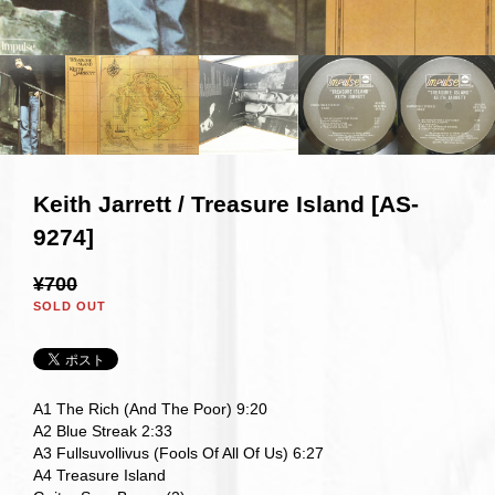
Keith Jarrett / Treasure Island [AS-
9274]
¥700
SOLD OUT
A1 The Rich (And The Poor) 9:20
A2 Blue Streak 2:33
A3 Fullsuvollivus (Fools Of All Of Us) 6:27
A4 Treasure Island