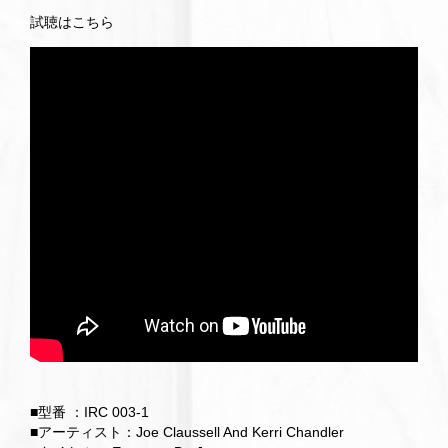
試聴はこちら
■型番 ：IRC 003-1
■アーティスト：Joe Claussell And Kerri Chandler