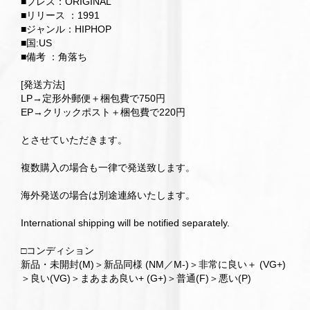
■プレス：ORIGINAL
■リリース ：1991
■ジャンル：HIPHOP
■国:US
■備考 ：角落ち
[発送方法]
LP→定形外郵便＋梱包費で750円
EP→クリックポスト＋梱包費で220円
とさせていただきます。
複数購入の場合も一律で発送致します。
海外発送の場合は別途連絡いたします。
International shipping will be notified separately.
□コンディション
新品・未開封(M)＞新品同様 (NM／M-)＞非常に良い＋ (VG+)
＞良い(VG)＞まあまあ良い+ (G+)＞普通(F)＞悪い(P)