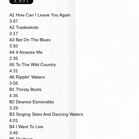
A1 How Can I Leave You Again
3:07
A2 Tradewinds
3:17
A3 Bet On The Blues
3:50
A4 It Amazes Me
2:35
A5 To The Wild Country
4:31
A6 Ripplin' Waters
3:56
B1 Thirsty Boots
4:35
B2 Dearest Esmeralda
3:29
B3 Singing Skies And Dancing Waters
4:01
B4 I Want To Live
3:45