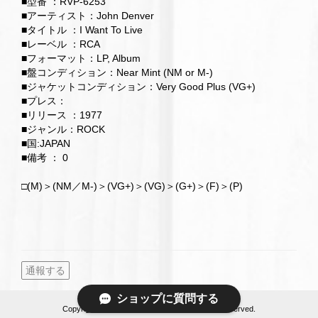
■型番 ：RVP-6253
■アーティスト：John Denver
■タイトル ：I Want To Live
■レーベル ：RCA
■フォーマット：LP, Album
■盤コンディション：Near Mint (NM or M-)
■ジャケットコンディション：Very Good Plus (VG+)
■プレス：
■リリース ：1977
■ジャンル：ROCK
■国:JAPAN
■備考 ： 0
□(M)＞(NM／M-)＞(VG+)＞(VG)＞(G+)＞(F)＞(P)
通報する
ショップに質問する
Copyright © MOKUME RECORDS. All Rights Reserved.