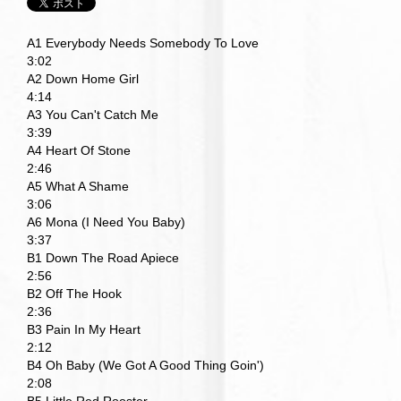
A1 Everybody Needs Somebody To Love
3:02
A2 Down Home Girl
4:14
A3 You Can't Catch Me
3:39
A4 Heart Of Stone
2:46
A5 What A Shame
3:06
A6 Mona (I Need You Baby)
3:37
B1 Down The Road Apiece
2:56
B2 Off The Hook
2:36
B3 Pain In My Heart
2:12
B4 Oh Baby (We Got A Good Thing Goin')
2:08