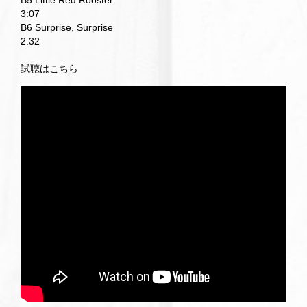
B5 Little Red Rooster
3:07
B6 Surprise, Surprise
2:32
試聴はこちら