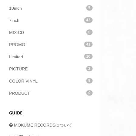
10inch
5
7inch
43
MIX CD
0
PROMO
41
Limited
10
PICTURE
2
COLOR VINYL
5
PRODUCT
0
GUIDE
MOKUME RECORDSについて