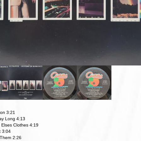
ion 3:21
tay Long 4:13
Elses Clothes 4:19
t 3:04
 Them 2:26