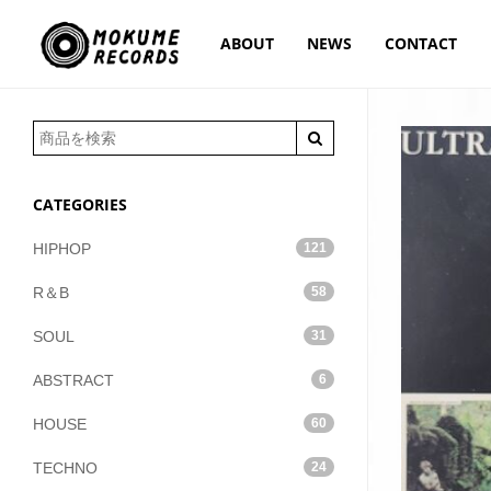
ABOUT
NEWS
CONTACT
CATEGORIES
HIPHOP
121
R＆B
58
SOUL
31
ABSTRACT
6
HOUSE
60
TECHNO
24