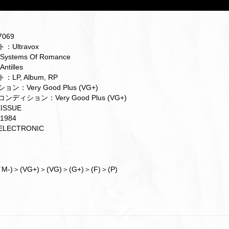
7069
Ultravox
stems Of Romance
tilles
LP, Album, RP
ン：Very Good Plus (VG+)
ディション：Very Good Plus (VG+)
ISSUE
1984
LECTRONIC
M-)＞(VG+)＞(VG)＞(G+)＞(F)＞(P)