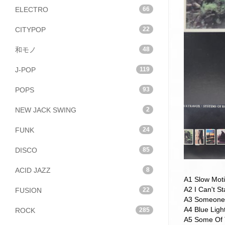
ELECTRO
66
CITYPOP
22
和モノ
48
J-POP
119
POPS
93
NEW JACK SWING
2
FUNK
24
DISCO
85
ACID JAZZ
8
A1 Slow Mot
A2 I Can't S
FUSION
22
A3 Someone 
A4 Blue Ligh
ROCK
285
A5 Some Of