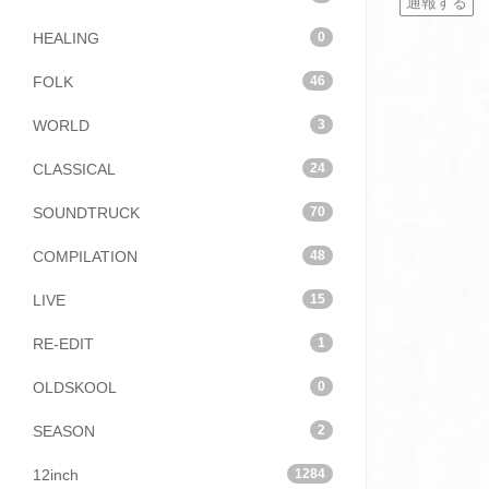
通報する
HEALING
0
FOLK
46
WORLD
3
CLASSICAL
24
SOUNDTRUCK
70
COMPILATION
48
LIVE
15
RE-EDIT
1
OLDSKOOL
0
SEASON
2
12inch
1284