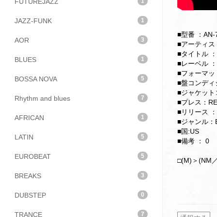
FUTUREJAZZ
1
JAZZ-FUNK
1
■型番 ：AN-
AOR
3
■アーティスト：
■タイトル ：Sy
BLUES
1
■レーベル ：An
■フォーマット：
BOSSA NOVA
5
■盤コンディショ
■ジャケットコン
Rhythm and blues
7
■プレス：RE
■リリース ：
AFRICAN
1
■ジャンル：E
■国:US
LATIN
5
■備考 ： 0
EUROBEAT
5
□(M)＞(NM／
BREAKS
3
DUBSTEP
0
TRANCE
7