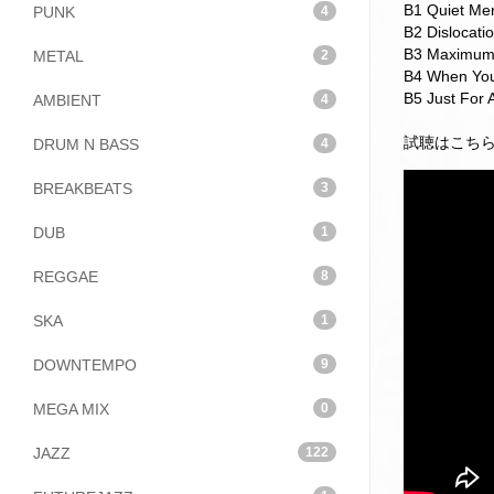
B1 Quiet Me
PUNK
4
B2 Dislocati
B3 Maximum 
METAL
2
B4 When You
B5 Just For
AMBIENT
4
試聴はこち
DRUM N BASS
4
BREAKBEATS
3
DUB
1
REGGAE
8
SKA
1
DOWNTEMPO
9
MEGA MIX
0
JAZZ
122