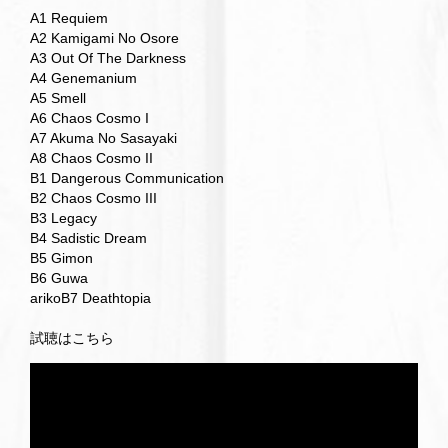
A1 Requiem
A2 Kamigami No Osore
A3 Out Of The Darkness
A4 Genemanium
A5 Smell
A6 Chaos Cosmo I
A7 Akuma No Sasayaki
A8 Chaos Cosmo II
B1 Dangerous Communication
B2 Chaos Cosmo III
B3 Legacy
B4 Sadistic Dream
B5 Gimon
B6 Guwa
arikoB7 Deathtopia
試聴はこちら